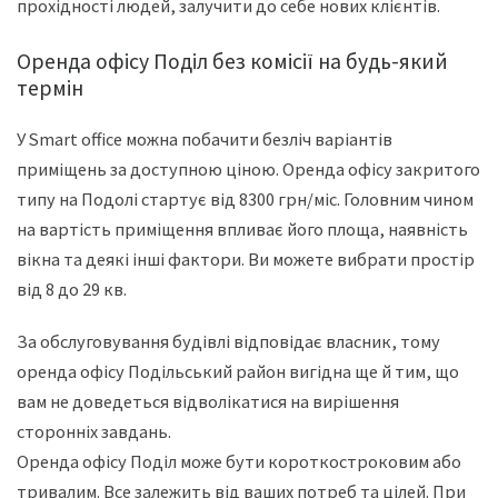
прохідності людей, залучити до себе нових клієнтів.
Оренда офісу Поділ без комісії на будь-який
термін
У Smart office можна побачити безліч варіантів
приміщень за доступною ціною. Оренда офісу закритого
типу на Подолі стартує від 8300 грн/міс. Головним чином
на вартість приміщення впливає його площа, наявність
вікна та деякі інші фактори. Ви можете вибрати простір
від 8 до 29 кв.
За обслуговування будівлі відповідає власник, тому
оренда офісу Подільський район вигідна ще й тим, що
вам не доведеться відволікатися на вирішення
сторонніх завдань.
Оренда офісу Поділ може бути короткостроковим або
тривалим. Все залежить від ваших потреб та цілей. При